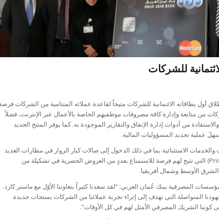
ئتمانية للشركات
طلاق أول بطاقاته الائتمانية للشركات متيحاً لقاعدة عملائه المتنامية من الشركات فرصة
ركات من متابعة وإدارة كافة مصروفات موظفيهم الخاصة بالأعمال عبر الإنترنت، فضلاً
طبيق (Smart Data) التابع لماستر كارد والاستفادة من أدوات إدارة الإنفاق والتقارير الموجودة به. كما يوفر المنتج الجديد
َ عملية تحديد المسؤوليات المالية.
ت والخدمات الاستثنائية بما في ذلك الدخول إلى صالات كبار الزوار في مطارات العديد
من المدن الكبرى. كما ويمكن للعملاء المشاركة في حملة (Priceless Arabia) التي تتيح لهم فرصة للاستمتاع بعددٍ من العروض الحصرية في تشكيلة من
لشرق الأوسط وشمال أفريقيا.
ت المصرفية ببنك عُمان العربي: “لقد سعدنا كثيراً بتعاوننا الأوّل مع ماستر كارد.
 جهودنا المتواصلة التي تهدف إلى إثراء تجربة عملائنا من الشركات بمنتجات جديدة
 كوننا الشريك المصرفي الأمثل لهم في كل الأوقات”.