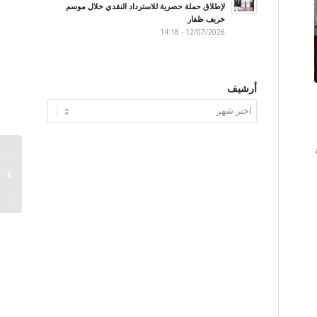
لإطلاق حملة حصرية للاسترداد النقدي خلال موسم
خريف ظفار
12/07/2026 - 14:18
أرشيف
سعياً م
الشرك
بنك عُ
البطاقة 