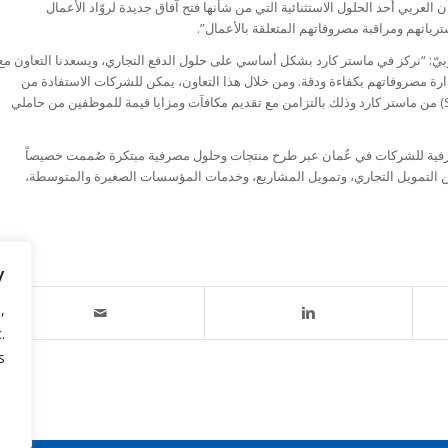
العربي أحد الحلول الاستثنائية التي من شأنها فتح آفاق جديدة لروّاد الأعمال
ياتهم ومراقبة مصروفاتهم المتعلقة بالأعمال”.
بيّ: “نركز في ماستر كارد بشكل أساسي على حلول الدفع التجاري، ويسعدنا التعاون مع
ة مصروفاتهم بكفاءة ودقة. ومن خلال هذا التعاون، يمكن للشركات الاستفادة من
مميزات الدفع من حيث السهولة والأمان ومن تطبيق (Smart Data Gen.2) من ماستر كارد وذلك بالتزامن مع تقديم مكافآت ومزايا قيمة للموظفين من حاملي
لمصرفية للشركات في عُمان عبر طرح منتجات وحلول مصرفية مبتكرة صُممت خصيصاً
 من التمويل التجاري، وتمويل المشاريع، وخدمات المؤسسات الصغيرة والمتوسطة،
y
,
.
.