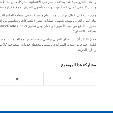
وأضاف الخروصي: “تُعد بطاقة ماستر كارد الائتمانية للشركات من بنك عُمان 
والشركات في عُمان، فضلاً عن تزويدهم بأسهل الطرق الممكنة لإدارة مشتر
ومن جانبه قال راغاف براساد، مدير عام ماستركارد في منطقة الخليج العر
بنك عُمان العربي بهدف تسهيل عمليات الشراء للشركات وتمكينهم من إدار
بطاقات الائتمان”.
جديرٌ بالذكر أنّ بنك عُمان العربي يواصل سعيه لتعزيز نمو الخدمات ا
لتلبية احتياجات عملائه المتزايدة. وتشمل محفظة خدماته المصرفية كلاّ
وإدارة الخزينة.
مشاركة هذا الموضوع