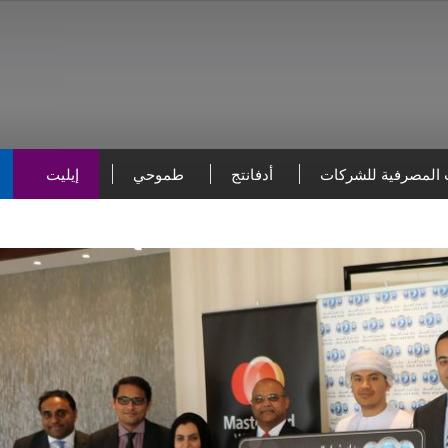
 المصرفية للشركات
أدفانتج
طموحي
إيليت