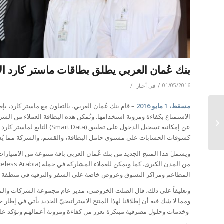
بنك عُمان العربي يطلق بطاقات ماستر كارد الا
/
/
01/05/2016
في
أخبار
مسقط، 1 مايو 2016
– قام بنك عُمان العربي، بالتعاون مع ماستر كارد، بإ
احتفالاً بيوم الأرض 2016
الاستمتاع بكفاءة ومرونة استخدامها. وتُمكن هذه البطاقة العملاء من الش
وتأكيداً على اهتمامه
عن إمكانية تسجيل الدخول على ت
بالحفاظ على البيئة بنك
كشوفات الحسابات على مستوى حامل البطاقة، والقسم، والشركة مما يُسهل
عُمان العرب...
ويشملَ هذا المنتج الجديد من بنك عُمان العربي باقة متنوعة من الامتيازا
المطاعم ومراكز التسوق وعروض خاصة على السفر والترفيه في منطقة ا
وتعليقاً على ذلك، قال الصلت الخروصي، مدير عام مجموعة الشركات والمؤسسا
ومما لا شك فيه أن إطلاقنا لهذا المنتج الاستراتيجيّ الجديد يأتي في إطار
وخدمات وحلول مصرفية مبتكرة تعزز من كفاءة ومرونة أعمالهم وتؤكد على