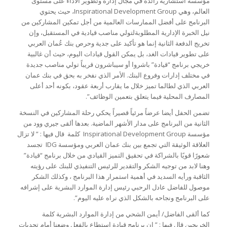
مؤسسة استشارية رائدة في مجال إدارة وتطوير الأداء على مستوى
العالم، وهي Inspirational Development Group، حيث يحتوي
البرنامج على أفضل الممارسات العالمية من أجل تمكين المشاركين من
نيل الخبرة الإدارية المطلوبةلتولي مناصب قيادية في المستقبل، وإن
تخريج الدفعة الثانية إنما هو تأكيد على جدية وحرص بنك عُمان العربي
على تطوير قيادات الغد، بل يمكن القول قيادات اليوم، حيث أن غالبية
خريجي برنامج “قيادة” باشروا أو سيباشرون قريباً تولي مناصب جديدة
في مختلف إدارات وفروع البنك. الأمر الذي نفخر به بحق في بنك عمان
العربي الذي لطالما تميز خلال ما يقارب أربعة عقود، بكونه أحد أعلى
المصارف المحلية فيما يتعلق بتعمين الوظائف”.
تضمن الحفل أيضا عرضاً مرئياً قصيراً يحكي رحلة المشاركين في النسخة
الثانية من البرنامج على مدار الأشهر الماضية. بعدها ألقى جيري وود من
مؤسسة Inspirational Development Group كلمة قال فيها : ” لا تزال
العلاقة الوثيقة التي تجمع بين بنك عمان العربي ومؤسسة IDG تجسد
شعورًا قويًا بالشراكة في تحقيق التميز القيادي من خلال برنامج “قيادة”
وهنا لابد من توجيه الشكر والتقدير للرئيس التنفيذي للبنك على رؤيته
الثاقبة ورأيه السديد في أهمية استمرار هذا البرنامج ، وكذلك الشكر
موصول للفاضل عادل الرحبي رئيس إدارة الموارد البشرية على إشرافه
على البرنامج ونجاحه بالشكل الذي نراه عليه اليوم”.
كما ألقى الفاضل/ أيمن الشحي من إدارة الموارد البشرية كلمة
الخريجين قال فيها : ” إن برنامج قيادة استطاع بالفعل وضعنا أمام تحديات