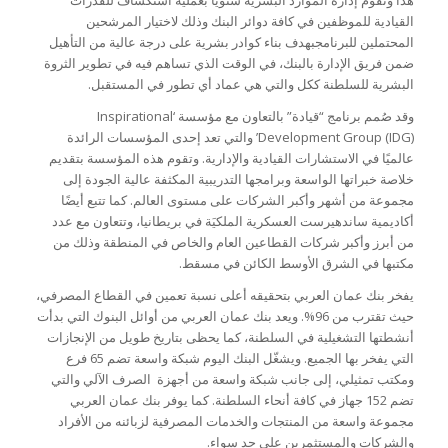
هذا وتقوم إدارة الموارد البشرية سنوياً بعملية استكشاف للقدرات
القيادية للموظفين في كافة دوائر البنك وذلك لاختيار المرشحين
المحتملين للبرنامجبهدف بناء كوادر بشرية على درجة عالية من التأهيل
ضمن فريق الإدارة بالبنك، في الوقت الذي تساهم فيه في تطوير الثروة
البشرية للسلطنة ككل والتي هي عماد أي تطور في المستقبل.
وقد صُمم برنامج “قيادة” بالتعاون مع مؤسسة ‘Inspirational
Development Group (IDG)’ والتي تعد إحدى المؤسسات الرائدة
عالميًا في الاستشارات القيادية والإدارية. وتقوم هذه المؤسسة بتقديم
خلاصة خبراتها الواسعة وبرامجها التدريبية المكثفة عالية الجودة إلى
مجموعة من أشهر وأكبر الشركات على مستوى العالم. كما تتبع أيضًا
أكاديمية ساندهيرست العسكرية الملكيَة في بريطانيا، وتتعاون مع عدد
من أبرز وأكبر شركات القطاعين العام والخاص في المنطقة وذلك من
مكتبها في الشرق الأوسط الكائن في مسقط.
يفخر بنك عمان العربي بتحقيقه أعلى نسبة تعمين في القطاع المصرفي،
حيث تقترب من 96%. ويعد بنك عمان العربي من أوائل البنوك التي بدأت
أنشطتها التشغيلية في السلطنة، كما يحظى بتاريخ طويل من الإنجازات
التي يفخر بها الجميع. ويشغّل البنك اليوم شبكة واسعة تضم 65 فرع
ومكتب تمثيلي، إلى جانب شبكة واسعة من أجهزة الصرف الآلي والتي
تضم 152 جهاز في كافة أنحاء السلطنة. كما يوفر بنك عمان العربي
مجموعة واسعة من المنتجات والخدمات المصرفية لزبائنه من الأفراد
والشركات والمستثمرين على حد سواء.