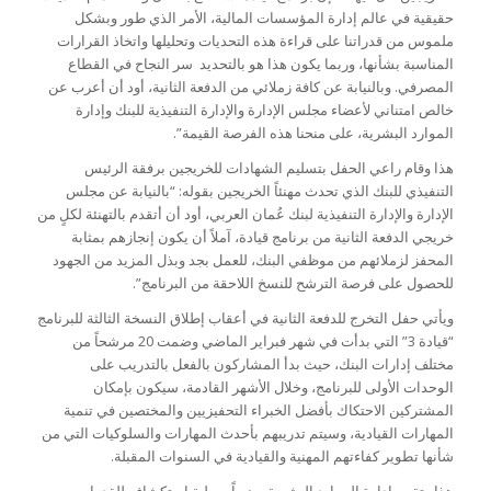
حقيقية في عالم إدارة المؤسسات المالية، الأمر الذي طور وبشكل
ملموس من قدراتنا على قراءة هذه التحديات وتحليلها واتخاذ القرارات
المناسبة بشأنها، وربما يكون هذا هو بالتحديد سر النجاح في القطاع
المصرفي. وبالنيابة عن كافة زملائي من الدفعة الثانية، أود أن أعرب عن
خالص امتناني لأعضاء مجلس الإدارة والإدارة التنفيذية للبنك وإدارة
الموارد البشرية، على منحنا هذه الفرصة القيمة”.
هذا وقام راعي الحفل بتسليم الشهادات للخريجين برفقة الرئيس
التنفيذي للبنك الذي تحدث مهنئاً الخريجين بقوله: “بالنيابة عن مجلس
الإدارة والإدارة التنفيذية لبنك عُمان العربي، أود أن أتقدم بالتهنئة لكلٍ من
خريجي الدفعة الثانية من برنامج قيادة، آملاً أن يكون إنجازهم بمثابة
المحفز لزملائهم من موظفي البنك، للعمل بجد وبذل المزيد من الجهود
للحصول على فرصة الترشح للنسخ اللاحقة من البرنامج”.
ويأتي حفل التخرج للدفعة الثانية في أعقاب إطلاق النسخة الثالثة للبرنامج
“قيادة 3” التي بدأت في شهر فبراير الماضي وضمت 20 مرشحاً من
مختلف إدارات البنك، حيث بدأ المشاركون بالفعل بالتدريب على
الوحدات الأولى للبرنامج، وخلال الأشهر القادمة، سيكون بإمكان
المشتركين الاحتكاك بأفضل الخبراء التحفيزيين والمختصين في تنمية
المهارات القيادية، وسيتم تدريبهم بأحدث المهارات والسلوكيات التي من
شأنها تطوير كفاءتهم المهنية والقيادية في السنوات المقبلة.