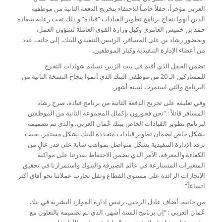
العربي مؤخراً، حفلاً خاصاً للاحتفاء بتخريج الدفعة الثانية من موظفيه
الذين أنهوا بنجاح برنامج تطوير القيادات “قيادة” و ذلك تحت رعاية سعادة
حمد بن خميس العامري وكيل وزارة القوى العاملة لشؤون العمل،
وبحضور رشاد بن علي المسافر، الرئيس التنفيذي للبنك، إلى جانب عدد
من أعضاء الإدارة التنفيذية وكبار الموظفين.
تضمن الحفل الذي أقيم في بيت الزبير، تسليم شهادات التخرج
للمشاركين الـ 20 من موظفي البنك الذي أتموا بنجاح النسخة الثانية من
البرنامج والتي استمرت لستة أشهر.
وفي تعليقه على تخريج الدفعة الثانية من برنامج قيادة، صرح رشاد
المسافر قائلاً : “نحن فخورون بإكمال المجموعة الثانية من الموظفين
لبرنامج تطوير القيادات الخاص ببنك عُمان العربي، والذي تم تصميمه
بشكل خاص لضمان تطوير قيادات متجددة للبنك بشكل مستمر، بحيث
ترفد الإدارة التنفيذية بشكل متواصل بمواهب شابة على قدر عالٍ من
الكفاءة والمعرفة، الأمر الذي يضمن الاحتفاظ بقدرتنا على مواكبة
المتغيرات المتسارعة في عالم الصيرفة والبنوك واستمرارنا في تحقيق
الإنجازات الرائدة على مستوى القطاع ونقل تجارب عملائنا نحو آفاق أكثر
اتساعاً”
من جانبه، أضاف عادل الرحبي، رئيس إدارة الموارد البشرية في بنك
عُمان العربي : “إن برنامج الستة أشهر، الذي تم تصميمه بالتعاون مع