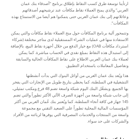
ارتأينا توسعة طرق كسب النقاط بإطلاق برنامج “أصدقاء بنك عمان
العربي” والذي يمنح العملاء نقاط مكافآت عند ترشيحهم أصدقائهم
وعائلاتهم إلى بنك عمان العربي حتى يتمكنوا هم أيضا من الاستمتاع بهذه
المكافآت”.
وتتمحور آلية برنامج المكافآت حول منح العملاء نقاط مكافآت والتي يمكن
الاستفادة منها في عمليات الشراء المستقبلية لدى متاجر مختلفة (شركاء
استرداد مكافآت OAB) مع خيار الدفع من خلال أجهزة نقاط البيع، بالإضافة
إلى استبدال هذه النقاط بمبلغ نقدي في الحساب مباشرة. كما يمكن
لعملاء بنك عمان العربي الاطلاع على نقاط المكافآت الحالية والسابقة
وتفاصيل المعاملات باستخدام التطبيق.
هذا ويُعد بنك عمان العربي من أوائل البنوك التي بدأت أنشطتها
التشغيلية في السلطنة، كما يحظى بتاريخ طويل من الإنجازات التي يفخر
بها الجميع. ويشغّل البنك اليوم شبكة واسعة تضم 48 فرع ومكتب تمثيلي،
إلى جانب شبكة واسعة من أجهزة الصرف الآلي الأكثر تطوراً والتي تضم
145 جهاز في كافة أنحاء السلطنة. كما ويُعتبر بنك عُمان العربي من أكثر
المؤسسات المالية المحلية تطوراً على الصعيد التقني مع مجموعة
واسعة من المنتجات والخدمات المصرفية التي يوفرها لزبائنه من الأفراد
والشركات على حد سواء.