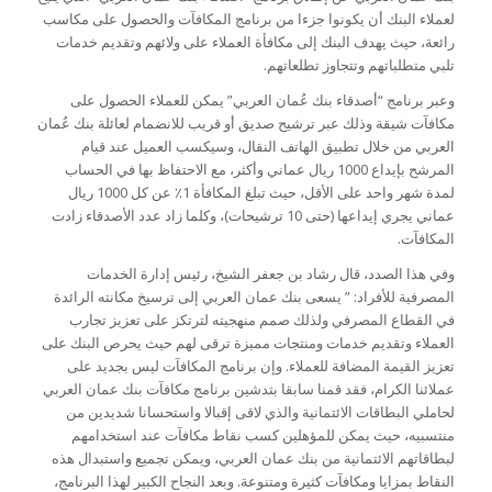
لعملاء البنك أن يكونوا جزءا من برنامج المكافآت والحصول على مكاسب
رائعة، حيث يهدف البنك إلى مكافأة العملاء على ولائهم وتقديم خدمات
تلبي متطلباتهم وتتجاوز تطلعاتهم.
وعبر برنامج “أصدقاء بنك عُمان العربي” يمكن للعملاء الحصول على
مكافآت شيقة وذلك عبر ترشيح صديق أو قريب للانضمام لعائلة بنك عُمان
العربي من خلال تطبيق الهاتف النقال، وسيكسب العميل عند قيام
المرشح بإيداع 1000 ريال عماني وأكثر، مع الاحتفاظ بها في الحساب
لمدة شهر واحد على الأقل، حيث تبلغ المكافأة 1٪ عن كل 1000 ريال
عماني يجري إيداعها (حتى 10 ترشيحات)، وكلما زاد عدد الأصدقاء زادت
المكافآت.
وفي هذا الصدد، قال رشاد بن جعفر الشيخ، رئيس إدارة الخدمات
المصرفية للأفراد: ” يسعى بنك عمان العربي إلى ترسيخ مكانته الرائدة
في القطاع المصرفي ولذلك صمم منهجيته لترتكز على تعزيز تجارب
العملاء وتقديم خدمات ومنتجات مميزة ترقى لهم حيث يحرص البنك على
تعزيز القيمة المضافة للعملاء. وإن برنامج المكافآت ليس بجديد على
عملائنا الكرام، فقد قمنا سابقا بتدشين برنامج مكافآت بنك عمان العربي
لحاملي البطاقات الائتمانية والذي لاقى إقبالا واستحسانا شديدين من
منتسبيه، حيث يمكن للمؤهلين كسب نقاط مكافآت عند استخدامهم
لبطاقاتهم الائتمانية من بنك عمان العربي، ويمكن تجميع واستبدال هذه
النقاط بمزايا ومكافآت كثيرة ومتنوعة. وبعد النجاح الكبير لهذا البرنامج،