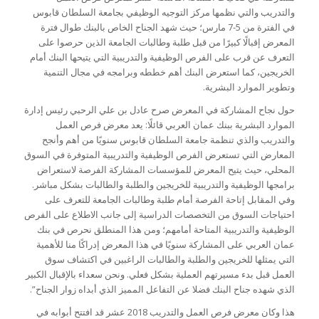
والتدريب والتي نظمها مركز التوجيه الوظيفي بجامعة السلطان قابوس
في الفترة من 5-7 مارس؛ حيث شهد الجناح الخاص بالبنك طوال فترة
المعرض إقبالًا كبيرًا من قبل طلبة وطالبات الجامعة الذين حرصوا على
التعرف عن قرب على الفرص الوظيفية والتدريبية التي يتيحها البنك أمام
الخريجين، كما استعرض البنك أهم خططه وبرامجه في مجال التنمية
وتطوير الموارد البشرية.
حول نجاح المشاركة في المعرض صرح عادل بن علي الرحبي رئيس إدارة
الموارد البشرية ببنك عمان العربي قائلًا: يعد معرض فرص العمل
والتدريب والذي تنظمة جامعة السلطان قابوس سنويًا من أهم وأنجح
المعارض التي تستعرض الفرص الوظيفية والتدريبية المتوفرة في السوق
المحلي، حيث يتيح المعرض للمؤسسات المشاركة الفرصة لاستعراض
برامجها الوظيفية والتدريبية للخريجين والطلبة والطالبات بشكل مباشر.
وفي المقابل إتاحة الفرصة أمام طلبة وطالبات الجامعة للتعرف على
احتياجات السوق من التخصصات الدراسية إلى جانب الاطلاع على الفرص
الوظيفية والتدريبية المتاحة أمامهم؛ ومن هذا المنطلق نحرص في بنك
عمان العربي على المشاركة سنويًا في هذا المعرض إدراكًا منا للأهمية
التي يمثلها للخريجين والطلبة والطالبات الراغبين في اكتشاف سوق
العمل قبل بدء مسيرتهم العملية بشكل فعلي. ونحن سعداء بالإقبال الكبير
الذي شهده جناح البنك فضلا عن التفاعل المميز الذي أبداه زوار الجناح”.
هذا وكان معرض فرص العمل والتدريب 2018 عشر قد افتتح أبوابه في