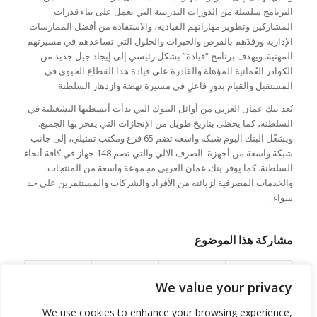
البرنامج سلسلة من الدورات التدريبية التي تعمل على بناء قدرات
المشاركين وتطوير مهاراتهم القيادية، والاستفادة من أفضل الممارسات
الإدارية ورفدَهم بالفرص والخبرات والحلول التي تساعدهم في مسيرتهم
المهنية. ويهدف برنامج “قيادة” بشكل رئيسي إلى إيجاد جيل جديد من
الكوادر العُمانية المؤهلة والقادرة على قيادة هذا القطاع الحيوي في
المستقبل والقيام بدورٍ فاعلٍ في مسيرة نهضة وازدهار السلطنة.
يُعد بنك عمان العربي من أوائل البنوك التي بدأت أنشطتها التشغيلية في
السلطنة، كما يحظى بتاريخ طويل من الإنجازات التي يفخر بها الجميع.
ويشغّل البنك اليوم شبكة واسعة تضم 65 فرع ومكتب تمثيلي، إلى جانب
شبكة واسعة من أجهزة الصرف الآلي والتي تضم 148 جهاز في كافة أنحاء
السلطنة. كما يوفر بنك عمان العربي مجموعة واسعة من المنتجات
والخدمات المصرفية لزبائنه من الأفراد والشركات والمستثمرين على حد
سواء.
مشاركة هذا الموضوع
We value your privacy
We use cookies to enhance your browsing experience,