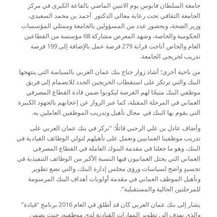
جامعة السلطان قابوس يوم الاثنين الماضي بالقاعة الكبرى في مركز
الجامعة الثقافي تحت رعاية معالي الدكتور أحمد بن محمد السعيدي،
وزير الصحة، وبحضور عدد من المسؤولين بالجامعة وممثلي المؤسسات
الحكومية والخاصة، وشهد المعرض مشاركة 68 مؤسسة من القطاعين
العام والخاص أتاحت قرابة 279 فرصة عمل بالإضافة إلى 199 فرصة
تدريب لخريجي الجامعة.
من ناحية أخرى؛ أشاد زوار جناح بنك عمان العربي بالسياسة التي ينتهجها
البنك والتي ترتكز على استقطاب الخريجين الجدد للانضمام إلى فريق
موظفي البنك متيحًا لهم الفرصة ليكونوا ضمن قادة القطاع المصرفي
العماني في المرحلة المقبلة، كما عبر الزوار عن إعجابهم بالجهود الكبيرة
التي يقوم بها البنك في مجال تأهيل وتدريب الموظفين العاملين به.
وأضاف عادل بن علي الرحبي قائلًا: “نركز في بنك عمان العربي على
تدريب موظفينا العمانيين ونعمل على تأهيلهم لتولي الوظائف القيادية في
البنك، وهو ما جعلنا في مقدمة البنوك العاملة في القطاع المصرفي
العماني التي يحتل العمانيون فيها النسبة الأكبر من الوظائف التنفيذية في
تجسيدٍ واضح لسياسات ورؤى مجلس إدارة البنك، والتي تضع تطوير
وتأهيل الموظف العماني في مقدمة أولويات أهداف البنك المرسومة
للمرحلتين الحالية والمستقبلية”.
يشار إلى بنك عمان العربي كان قد أطلق في العام 2016 برنامج “قيادة”
والذي يهدف إلى تطوير المهارات القيادية لدى موظفيه، حيث يضمن