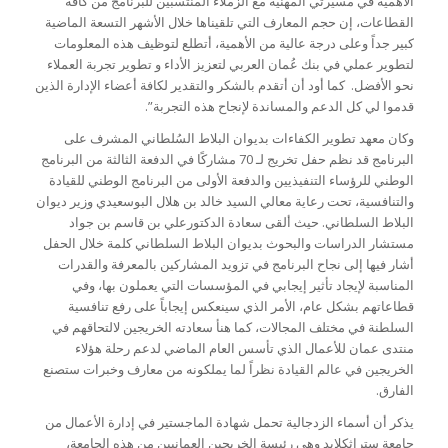
الأهمية في مسيرتي المهنية مع الزملاء المنتسبين للبرنامج من كافة
القطاعات، إن حجم المعارف التي تلقيناها خلال الأشهر التسعة الماضية
كبير جداً وعلى درجة عالية من الأهمية، أتطلع لتوظيف هذه المعلومات
لتطوير عملي في بنك عُمان العربي لتعزيز الأداء و تطوير تجربة العملاء
نحو الأفضل. كما أود أن أتقدم بالشكر والتقدير لكافة أعضاء الإدارة الذين
قدموا لي كل الدعم والمساندة لإنجاح هذه التجربة”.
وكان معهد تطوير الكفاءات بديوان البلاط السُلطاني المشرف على
البرنامج قد نظم حفل تخريج لـ 70 مشاركًا في الدفعة الثالثة من البرنامج
الوطني للرؤساء التنفيذيين والدفعة الأولى من البرنامج الوطني للقيادة
والتنافسية، تحت رعاية معالي السيد خالد بن هلال البوسعيدي وزير ديوان
البلاط السلطاني. حيث ألقى سعادة الدكتورعلي بن قاسم بن جواد
مستشار الدراسات والبحوث بديوان البلاط السلطاني كلمة خلال الحفل
أشار فيها إلى نجاح البرنامج في تزويد المشاركين بالمعرفة والقدرات
المناسبة لإيجاد تأثير إيجابي في المؤسسات التي يعملون بها، وفي
قطاعاتهم بشكل عام، الأمر الذي سينعكس إيجاباً على رفع تنافسية
السلطنة في مختلف المجالات، كما هنأ سعادته الخريجين لالتحاقهم في
منتدى عمان للأعمال الذي تأسس العام الماضي لدعم رحلة هؤلاء
الخريجين في عالم القيادة نظراً لما يملكونه من معارف وخبرات ستصنع
الفارق.
يذكر أن أسماء الزدجالية تحمل شهادة الماجستير في إدارة الأعمال من
جامعة ستراثكلايد وهي رئيسة الخريجين العمانيين من هذه الجامعة،