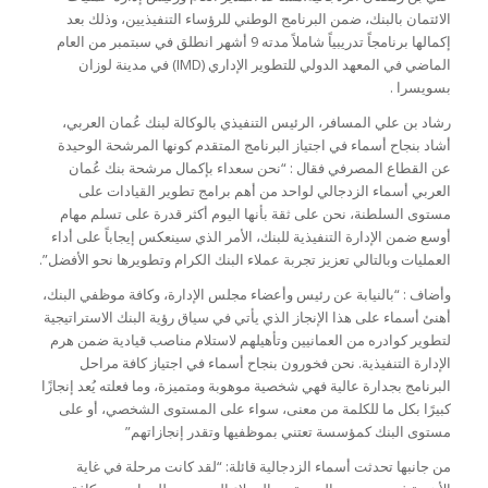
الائتمان بالبنك، ضمن البرنامج الوطني للرؤساء التنفيذيين، وذلك بعد
إكمالها برنامجاً تدريبياً شاملاً مدته 9 أشهر انطلق في سبتمبر من العام
الماضي في المعهد الدولي للتطوير الإداري (IMD) في مدينة لوزان
بسويسرا .
رشاد بن علي المسافر، الرئيس التنفيذي بالوكالة لبنك عُمان العربي،
أشاد بنجاح أسماء في اجتياز البرنامج المتقدم كونها المرشحة الوحيدة
عن القطاع المصرفي فقال : “نحن سعداء بإكمال مرشحة بنك عُمان
العربي أسماء الزدجالي لواحد من أهم برامج تطوير القيادات على
مستوى السلطنة، نحن على ثقة بأنها اليوم أكثر قدرة على تسلم مهام
أوسع ضمن الإدارة التنفيذية للبنك، الأمر الذي سينعكس إيجاباً على أداء
العمليات وبالتالي تعزيز تجربة عملاء البنك الكرام وتطويرها نحو الأفضل”.
وأضاف : “بالنيابة عن رئيس وأعضاء مجلس الإدارة، وكافة موظفي البنك،
أهنئ أسماء على هذا الإنجاز الذي يأتي في سياق رؤية البنك الاستراتيجية
لتطوير كوادره من العمانيين وتأهيلهم لاستلام مناصب قيادية ضمن هرم
الإدارة التنفيذية. نحن فخورون بنجاح أسماء في اجتياز كافة مراحل
البرنامج بجدارة عالية فهي شخصية موهوبة ومتميزة، وما فعلته يُعد إنجازًا
كبيرًا بكل ما للكلمة من معنى، سواء على المستوى الشخصي، أو على
مستوى البنك كمؤسسة تعتني بموظفيها وتقدر إنجازاتهم”
من جانبها تحدثت أسماء الزدجالية قائلة: “لقد كانت مرحلة في غاية