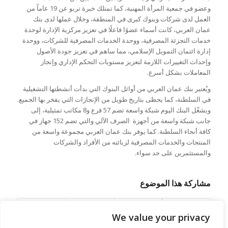
وعضو في جمعية المرأة المهنية، كما تمتلك خبرة تربو عن 19 عاماً من
العمل لدى شركات وبنوك كبرى في المنطقة، وخلال عملها لدى بنك
عمان العربي، كانت أسماء عضوًا فاعلًا في تعزيز مركزية الإدارة لوحدة
خدمات التجزئة المصرفية، ووحدة الخدمات المصرفية للشركات، ووحدة
إدارة ائتمان التمويل الإسلامي، مما ساهم في تعزيز جودة الأصول
وإحداث التغييرات اللازمة لتعزيز مستويات التحكم الإداري وإنجاز
المعاملات بشكل أسرع.
ويُعتبر بنك عمان العربي من أوائل البنوك التي بدأت أنشطتها التشغيلية
في السلطنة، كما يحظى بتاريخ طويل من الإنجازات التي يفخر بها الجميع.
ويشغّل البنك اليوم شبكة واسعة تضم 57 فرع و8 مكاتب تمثيلية، إلى
جانب شبكة واسعة من أجهزة الصرف الآلي والتي تضم 152 جهاز في
كافة أنحاء السلطنة. كما يوفر بنك عمان العربي مجموعة واسعة من
المنتجات والخدمات المصرفية لزبائنه من الأفراد والشركات
والمستثمرين على حد سواء.
مشاركة هذا الموضوع
We value your privacy