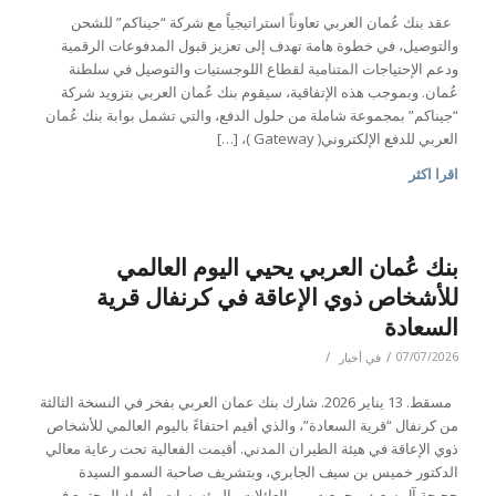
عقد بنك عُمان العربي تعاوناً استراتيجياً مع شركة “جيناكم” للشحن
والتوصيل، في خطوة هامة تهدف إلى تعزيز قبول المدفوعات الرقمية
ودعم الإحتياجات المتنامية لقطاع اللوجستيات والتوصيل في سلطنة
عُمان. وبموجب هذه الإتفاقية، سيقوم بنك عُمان العربي بتزويد شركة
“جيناكم” بمجموعة شاملة من حلول الدفع، والتي تشمل بوابة بنك عُمان
العربي للدفع الإلكتروني( Gateway )، […]
اقرا اكثر
بنك عُمان العربي يحيي اليوم العالمي
للأشخاص ذوي الإعاقة في كرنفال قرية
السعادة
/
/
07/07/2026
في
أخبار
مسقط. 13 يناير 2026. شارك بنك عمان العربي بفخر في النسخة الثالثة
من كرنفال “قرية السعادة”، والذي أقيم احتفاءً باليوم العالمي للأشخاص
ذوي الإعاقة في هيئة الطيران المدني. أقيمت الفعالية تحت رعاية معالي
الدكتور خميس بن سيف الجابري، وبتشريف صاحبة السمو السيدة
حجيجة آل سعيد، وجمعت بين العائلات والمؤسسات وأفراد المجتمع في