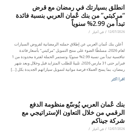
انطلق بسيارتك في رمضان مع قرض
“مركبتي” من بنك عُمان العربي بنسبة فائدة
تبدأ من 2.99% سنوياً
/
/
12/07/2026
في
أخبار
أعلن بنك عُمان العربي عن إطلاق حملته الرمضانية لقروض السيارات
لعام 2026، مسلطًا الضوء على منتج التمويل “مركبتي” بأسعار فائدة
تنافسية تبدأ من نسبة 2.99% سنويًا. وتستمر الحملة لفترة محدودة من 1
فبراير حتى 31 مارس 2026، تلبيةً للطلب المتزايد قبل وخلال وبعد شهر
رمضان، بما يمنح العملاء فرصة مواتية لتمويل سياراتهم الجديدة بكل […]
اقرا اكثر
بنك عُمان العربي يُوسّع منظومة الدفع
الرقمي من خلال التعاون الإستراتيجي مع
شركة جيناكم
/
/
12/07/2026
في
أخبار